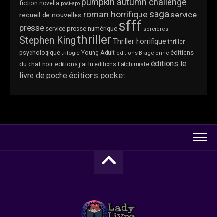
pumpkin autumn challenge
fiction
novella
post-apo
saga
roman horrifique
service
recueil de nouvelles
sfff
presse
service presse numérique
sorcières
thriller
Stephen King
Thriller horrifique
thriller
éditions
psychologique
trilogie
Young Adult
éditions Bragelonne
éditions le
du chat noir
éditions j'ai lu
éditions l'alchimiste
éditions pocket
livre de poche