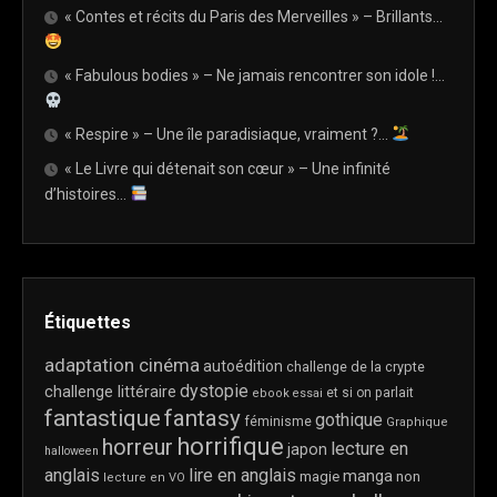
« Contes et récits du Paris des Merveilles » – Brillants…
« Fabulous bodies » – Ne jamais rencontrer son idole !…
« Respire » – Une île paradisiaque, vraiment ?…
« Le Livre qui détenait son cœur » – Une infinité
d’histoires…
Étiquettes
adaptation cinéma
autoédition
challenge de la crypte
dystopie
challenge littéraire
et si on parlait
ebook
essai
fantastique
fantasy
gothique
féminisme
Graphique
horrifique
horreur
lecture en
japon
halloween
anglais
lire en anglais
manga
magie
non
lecture en VO