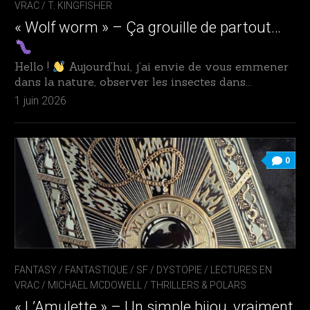
VRAC
/
T. KINGFISHER
« Wolf worm » – Ça grouille de partout…
Hello !
Aujourd’hui, j’ai envie de vous emmener
dans la nature, observer les insectes dans...
1 juin 2026
0
FANTASY / FANTASTIQUE / SF / DYSTOPIE
/
LECTURES EN
VRAC
/
MICHAEL MCDOWELL
/
THRILLERS & POLARS
« L’Amulette » – Un simple bijou, vraiment