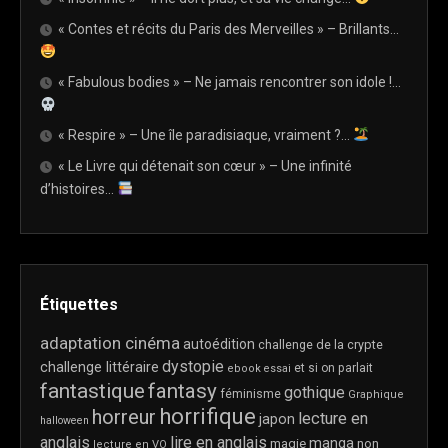
« Contes et récits du Paris des Merveilles » – Brillants…
« Fabulous bodies » – Ne jamais rencontrer son idole !…
« Respire » – Une île paradisiaque, vraiment ?…
« Le Livre qui détenait son cœur » – Une infinité
d’histoires…
Étiquettes
adaptation cinéma
autoédition
challenge de la crypte
dystopie
challenge littéraire
et si on parlait
ebook
essai
fantastique
fantasy
gothique
féminisme
Graphique
horrifique
horreur
lecture en
japon
halloween
anglais
lire en anglais
manga
magie
non
lecture en VO