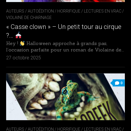
AUTEURS
/
AUTOÉDITION
/
HORRIFIQUE
/
LECTURES EN VRAC
/
VIOLAINE DE CHARNAGE
« Casse clown » – Un petit tour au cirque
?…
Hey !
Halloween approche à grands pas,
l’occasion parfaite pour un roman de Violaine de...
27 octobre 2025
0
AUTEURS
/
AUTOÉDITION
/
HORRIFIQUE
/
LECTURES EN VRAC
/