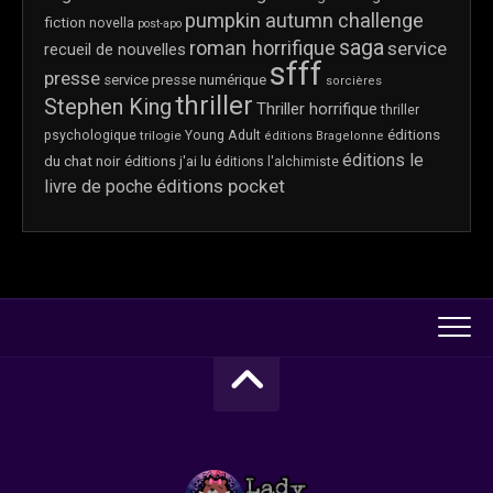
pumpkin autumn challenge
fiction
novella
post-apo
saga
roman horrifique
service
recueil de nouvelles
sfff
presse
service presse numérique
sorcières
thriller
Stephen King
Thriller horrifique
thriller
éditions
psychologique
trilogie
Young Adult
éditions Bragelonne
éditions le
du chat noir
éditions j'ai lu
éditions l'alchimiste
éditions pocket
livre de poche