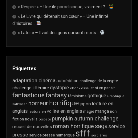
« Respire » – Une île paradisiaque, vraiment ?…
« Le Livre qui détenait son cœur » – Une infinité
d’histoires…
« Later » – Il voit des gens qui sont morts…
Étiquettes
adaptation cinéma
autoédition
challenge de la crypte
dystopie
challenge littéraire
et si on parlait
ebook
essai
fantastique
fantasy
gothique
féminisme
Graphique
horrifique
horreur
lecture en
japon
halloween
anglais
lire en anglais
manga
magie
non
lecture en VO
pumpkin autumn challenge
fiction
novella
post-apo
saga
roman horrifique
service
recueil de nouvelles
sfff
presse
service presse numérique
sorcières