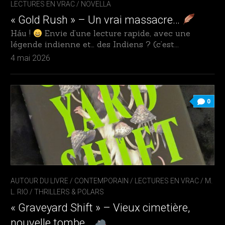
LECTURES EN VRAC
/
NOVELLA
« Gold Rush » – Un vrai massacre…
Háu !
Envie d’une lecture rapide, avec une
légende indienne et… des Indiens ? (c’est...
4 mai 2026
0
AUTOUR DU LIVRE
/
CONTEMPORAIN
/
LECTURES EN VRAC
/
M.
L. RIO
/
THRILLERS & POLARS
« Graveyard Shift » – Vieux cimetière,
nouvelle tombe…