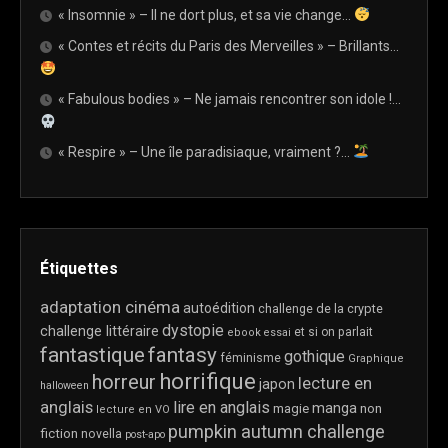
« Insomnie » – Il ne dort plus, et sa vie change…
« Contes et récits du Paris des Merveilles » – Brillants…
« Fabulous bodies » – Ne jamais rencontrer son idole !…
« Respire » – Une île paradisiaque, vraiment ?…
Étiquettes
adaptation cinéma
autoédition
challenge de la crypte
dystopie
challenge littéraire
et si on parlait
ebook
essai
fantastique
fantasy
gothique
féminisme
Graphique
horrifique
horreur
lecture en
japon
halloween
anglais
lire en anglais
manga
magie
non
lecture en VO
pumpkin autumn challenge
fiction
novella
post-apo