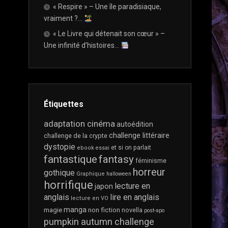
« Respire » – Une île paradisiaque,
OU
LIVRE
vraiment ?…
PAPIER
« Le Livre qui détenait son cœur » –
?
Une infinité d’histoires…
ET
SI
ON
PARLAIT…
CRITIQUE
Étiquettes
VS
DIFFAMATION
adaptation cinéma
autoédition
challenge littéraire
challenge de la crypte
ET
dystopie
et si on parlait
ebook
essai
SI
fantastique
fantasy
ON
féminisme
PARLAIT…
horreur
gothique
Graphique
halloween
CRITIQUES
horrifique
lecture en
japon
NÉGATIVES
anglais
lire en anglais
lecture en VO
?
manga
magie
non fiction
novella
post-apo
ET
pumpkin autumn challenge