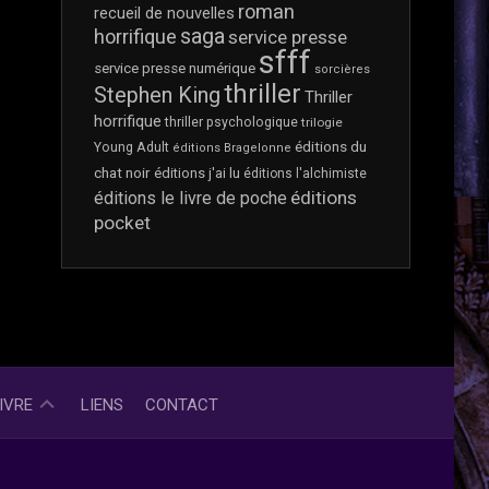
SI
roman
recueil de nouvelles
ON
saga
horrifique
service presse
PARLAIT…
sfff
service presse numérique
PARTENARIAT
sorcières
thriller
ET
Stephen King
Thriller
SERVICE
horrifique
thriller psychologique
trilogie
PRESSE
éditions du
Young Adult
éditions Bragelonne
?
chat noir
éditions j'ai lu
éditions l'alchimiste
éditions
éditions le livre de poche
pocket
ET
IVRE
LIENS
CONTACT
SI
ON
PARLAIT…
LÉGITIMITÉ