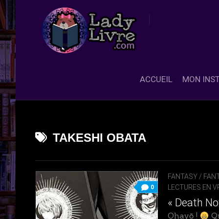
Skip
to
content
ACCUEIL
MON INS
TAKESHI OBATA
FANTASY / FANT
LECTURES EN V
0
« Death No
Ohayō !
Qu