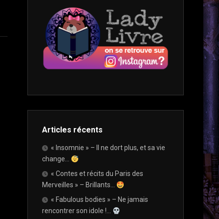
WINTER
/
LIBRAIRIES
CHALLENGE
ADO
QUE
/
J’AIME
PUMPKIN
YOUNG
VISITER
AUTUMN
ADULT »
CHALLENGE
NOUVELLES
ET
VOIX
SI
DU
ON
POLAR
PARLAIT…
2022
AMAZON,
C’EST
SALONS
LE
ET
DIABLE
Articles récents
FESTIVALS
?…
« Insomnie » – Il ne dort plus, et sa vie
change…
ET
« Contes et récits du Paris des
SI
Merveilles » – Brillants…
ON
PARLAIT…
« Fabulous bodies » – Ne jamais
PLUTÔT
rencontrer son idole !…
LISEUSE,