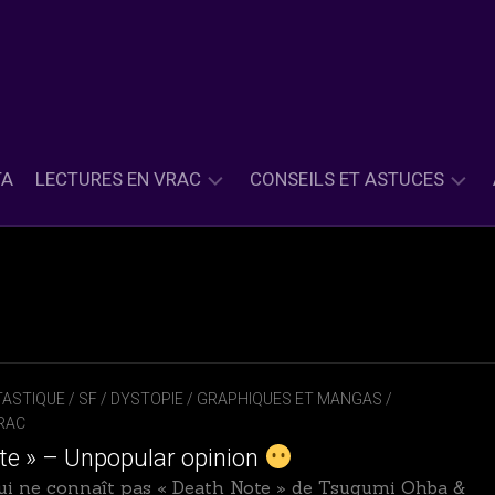
TA
LECTURES EN VRAC
CONSEILS ET ASTUCES
ASIE
PETITS
ET
CONSEILS
INSPIRATION
LECTURES
ASIATIQUE
PETITES
CLASSIQUE
ASTUCES
&
ASTIQUE / SF / DYSTOPIE
/
GRAPHIQUES ET MANGAS
/
HISTORIQUE
RAC
CONTEMPORAIN
te » – Unpopular opinion
i ne connaît pas « Death Note » de Tsugumi Ohba &
FANTASY