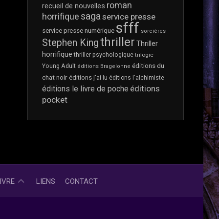
SI
roman
recueil de nouvelles
ON
saga
horrifique
service presse
PARLAIT…
sfff
service presse numérique
PARTENARIAT
sorcières
thriller
ET
Stephen King
Thriller
SERVICE
horrifique
thriller psychologique
trilogie
PRESSE
éditions du
Young Adult
éditions Bragelonne
?
chat noir
éditions j'ai lu
éditions l'alchimiste
éditions
éditions le livre de poche
pocket
ET
IVRE
LIENS
CONTACT
SI
ON
PARLAIT…
LÉGITIMITÉ