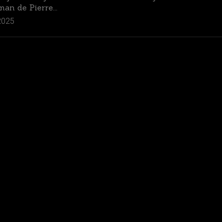
man de Pierre...
/
FANTASTIQUE
2025
/
SF
/
DYSTOPIE
FEEL
GOOD
/
LECTURES
« DOUDOUS »
GOTHIQUE
GRAPHIQUES
ET
MANGAS
HORRIFIQUE
JEUNESSE