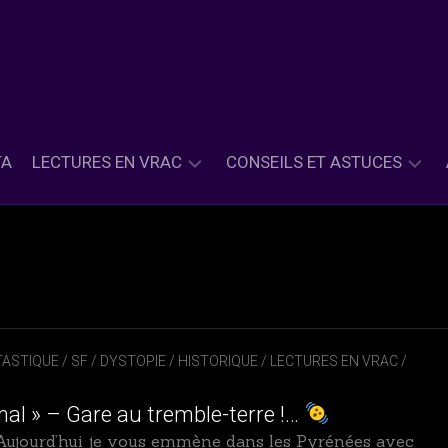
TA
LECTURES EN VRAC
CONSEILS ET ASTUCES
ASIE
PETITS
ET
CONSEILS
INSPIRATION
LECTURES
ASIATIQUE
PETITES
CLASSIQUE
ASTUCES
&
ASTIQUE / SF / DYSTOPIE
/
HISTORIQUE
/
LECTURES EN VRAC
/
HISTORIQUE
CONTEMPORAIN
mal » – Gare au tremble-terre !…
ujourd’hui je vous emmène dans les Pyrénées avec
FANTASY