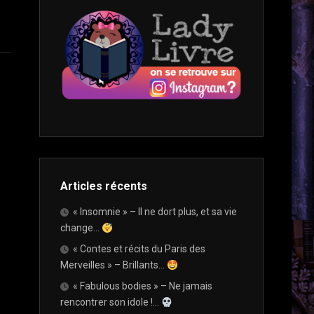
WINTER
/
LIBRAIRIES
CHALLENGE
ADO
QUE
/
J’AIME
PUMPKIN
YOUNG
VISITER
AUTUMN
ADULT »
CHALLENGE
NOUVELLES
ET
VOIX
SI
DU
ON
POLAR
PARLAIT…
2022
AMAZON,
C’EST
SALONS
LE
ET
DIABLE
Articles récents
FESTIVALS
?…
« Insomnie » – Il ne dort plus, et sa vie
change…
ET
« Contes et récits du Paris des
SI
Merveilles » – Brillants…
ON
PARLAIT…
« Fabulous bodies » – Ne jamais
PLUTÔT
rencontrer son idole !…
LISEUSE,