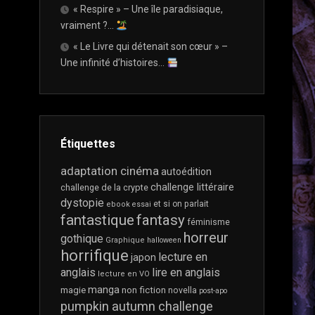
« Respire » – Une île paradisiaque,
OU
LIVRE
vraiment ?…
PAPIER
« Le Livre qui détenait son cœur » –
?
Une infinité d’histoires…
ET
SI
ON
PARLAIT…
CRITIQUE
Étiquettes
VS
DIFFAMATION
adaptation cinéma
autoédition
challenge littéraire
challenge de la crypte
ET
dystopie
et si on parlait
ebook
essai
SI
fantastique
fantasy
ON
féminisme
PARLAIT…
horreur
gothique
Graphique
halloween
CRITIQUES
horrifique
lecture en
japon
NÉGATIVES
anglais
lire en anglais
lecture en VO
?
manga
magie
non fiction
novella
post-apo
ET
pumpkin autumn challenge