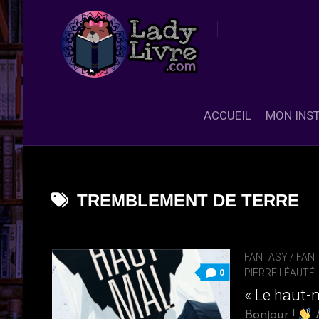
Skip
to
content
ACCUEIL
MON INS
TREMBLEMENT DE TERRE
FANTASY / FANT
PIERRE LÉAUTÉ
0
« Le haut-
Bonjour !
A