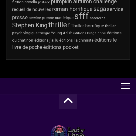
pumpkin autumn challenge
fiction
novella
post-apo
saga
roman horrifique
service
recueil de nouvelles
sfff
presse
service presse numérique
sorcières
thriller
Stephen King
Thriller horrifique
thriller
éditions
psychologique
trilogie
Young Adult
éditions Bragelonne
éditions le
du chat noir
éditions j'ai lu
éditions l'alchimiste
éditions pocket
livre de poche