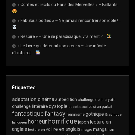
« Contes et récits du Paris des Merveilles » – Brillants…
« Fabulous bodies » – Ne jamais rencontrer son idole !…
« Respire » – Une île paradisiaque, vraiment ?…
« Le Livre qui détenait son cœur » – Une infinité
d’histoires…
Étiquettes
adaptation cinéma
autoédition
challenge de la crypte
dystopie
challenge littéraire
et si on parlait
ebook
essai
fantastique
fantasy
gothique
féminisme
Graphique
horrifique
horreur
lecture en
japon
halloween
anglais
lire en anglais
manga
magie
non
lecture en VO