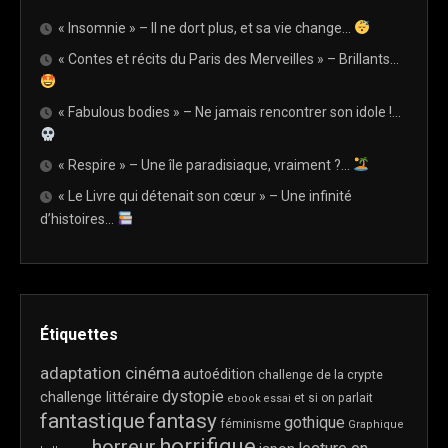
« Insomnie » – Il ne dort plus, et sa vie change…
« Contes et récits du Paris des Merveilles » – Brillants…
« Fabulous bodies » – Ne jamais rencontrer son idole !…
« Respire » – Une île paradisiaque, vraiment ?…
« Le Livre qui détenait son cœur » – Une infinité
d’histoires…
Étiquettes
adaptation cinéma
autoédition
challenge de la crypte
dystopie
challenge littéraire
et si on parlait
ebook
essai
fantastique
fantasy
gothique
féminisme
Graphique
horrifique
horreur