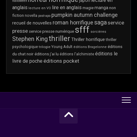
lecture en
japon
halloween
anglais
lire en anglais
manga
magie
non
lecture en VO
pumpkin autumn challenge
fiction
novella
post-apo
saga
roman horrifique
service
recueil de nouvelles
sfff
presse
service presse numérique
sorcières
thriller
Stephen King
Thriller horrifique
thriller
éditions
psychologique
trilogie
Young Adult
éditions Bragelonne
éditions le
du chat noir
éditions j'ai lu
éditions l'alchimiste
éditions pocket
livre de poche