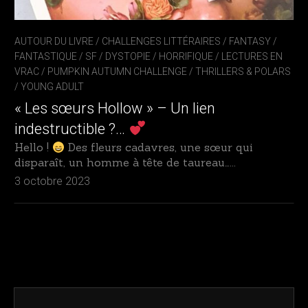
AUTOUR DU LIVRE
/
CHALLENGES LITTÉRAIRES
/
FANTASY /
FANTASTIQUE / SF / DYSTOPIE
/
HORRIFIQUE
/
LECTURES EN
VRAC
/
PUMPKIN AUTUMN CHALLENGE
/
THRILLERS & POLARS
/
YOUNG ADULT
« Les sœurs Hollow » – Un lien
indestructible ?…
Hello !
Des fleurs cadavres, une sœur qui
disparaît, un homme à tête de taureau…...
3 octobre 2023