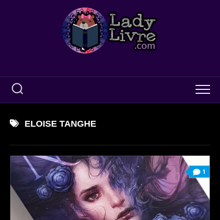
Skip
to
content
ELOISE TANGHE
1