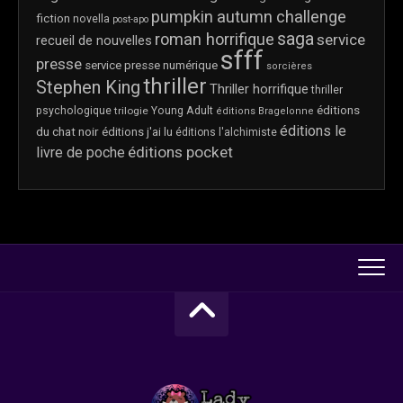
pumpkin autumn challenge
fiction
novella
post-apo
saga
roman horrifique
service
recueil de nouvelles
sfff
presse
service presse numérique
sorcières
thriller
Stephen King
Thriller horrifique
thriller
éditions
psychologique
trilogie
Young Adult
éditions Bragelonne
éditions le
du chat noir
éditions j'ai lu
éditions l'alchimiste
éditions pocket
livre de poche