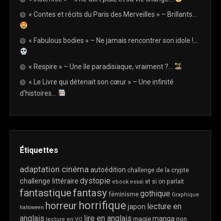
« Contes et récits du Paris des Merveilles » – Brillants…
« Fabulous bodies » – Ne jamais rencontrer son idole !…
« Respire » – Une île paradisiaque, vraiment ?…
« Le Livre qui détenait son cœur » – Une infinité
d’histoires…
Étiquettes
adaptation cinéma
autoédition
challenge de la crypte
dystopie
challenge littéraire
et si on parlait
ebook
essai
fantastique
fantasy
gothique
féminisme
Graphique
horrifique
horreur
lecture en
japon
halloween
anglais
lire en anglais
manga
magie
non
lecture en VO