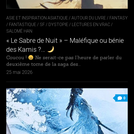
ASIE ET INSPIRATION ASIATIQUE
/
AUTOUR DU LIVRE
/
FANTASY
/ FANTASTIQUE / SF / DYSTOPIE
/
LECTURES EN VRAC
/
SALOMÉ HAN
« Le Sabre de Nuit » – Maléfique ou bénie
des Kamis ?…
Coucou !
Ne serait-ce pas l’heure de parler du
deuxième tome de la saga des...
25 mai 2026
0