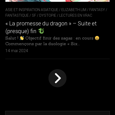
ASIE ET INSPIRATION ASIATIQUE
/
ELIZABETH LIM
/
FANTASY /
FANTASTIQUE / SF / DYSTOPIE
/
LECTURES EN VRAC
« La promesse du dragon » – Suite et
(presque) fin
Salut !
Objectif finir des sagas : en cours
Commençons par la duologie « Six...
14 mai 2024