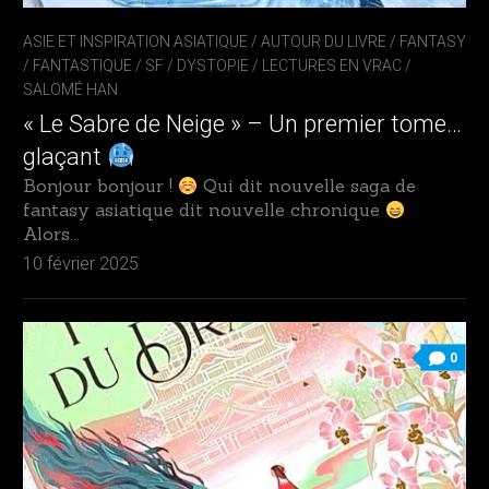
ASIE ET INSPIRATION ASIATIQUE
/
AUTOUR DU LIVRE
/
FANTASY
/ FANTASTIQUE / SF / DYSTOPIE
/
LECTURES EN VRAC
/
SALOMÉ HAN
« Le Sabre de Neige » – Un premier tome…
glaçant
Bonjour bonjour !
Qui dit nouvelle saga de
fantasy asiatique dit nouvelle chronique
Alors...
10 février 2025
0