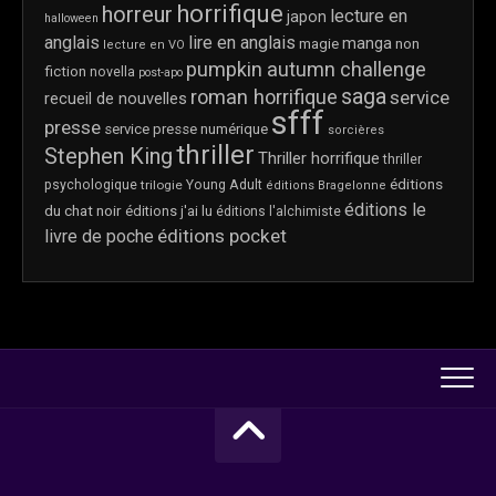
horrifique
horreur
lecture en
japon
halloween
anglais
lire en anglais
manga
magie
non
lecture en VO
pumpkin autumn challenge
fiction
novella
post-apo
saga
roman horrifique
service
recueil de nouvelles
sfff
presse
service presse numérique
sorcières
thriller
Stephen King
Thriller horrifique
thriller
éditions
psychologique
trilogie
Young Adult
éditions Bragelonne
éditions le
du chat noir
éditions j'ai lu
éditions l'alchimiste
éditions pocket
livre de poche