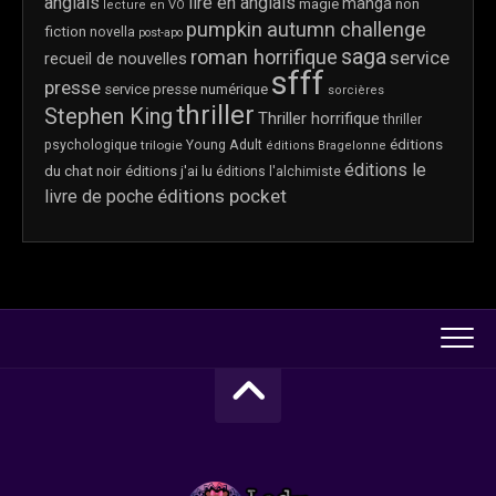
anglais
lire en anglais
manga
magie
non
lecture en VO
pumpkin autumn challenge
fiction
novella
post-apo
saga
roman horrifique
service
recueil de nouvelles
sfff
presse
service presse numérique
sorcières
thriller
Stephen King
Thriller horrifique
thriller
éditions
psychologique
trilogie
Young Adult
éditions Bragelonne
éditions le
du chat noir
éditions j'ai lu
éditions l'alchimiste
éditions pocket
livre de poche