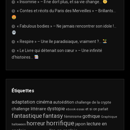
« Insomnie » – Il ne dort plus, et sa vie change…
« Contes et récits du Paris des Merveilles » – Brillants…
« Fabulous bodies » – Ne jamais rencontrer son idole !…
« Respire » – Une île paradisiaque, vraiment ?…
« Le Livre qui détenait son cœur » – Une infinité
d’histoires…
Étiquettes
adaptation cinéma
autoédition
challenge de la crypte
dystopie
challenge littéraire
et si on parlait
ebook
essai
fantastique
fantasy
gothique
féminisme
Graphique
horrifique
horreur
lecture en
japon
halloween