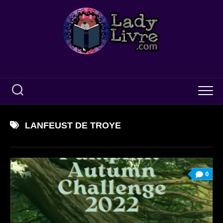
Skip
to
content
LANFEUST DE TROYE
0