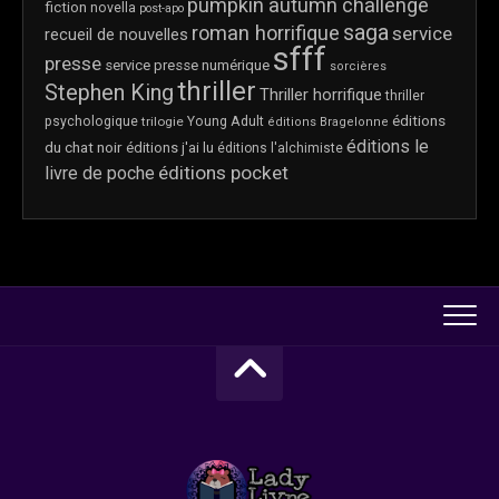
pumpkin autumn challenge
fiction
novella
post-apo
saga
roman horrifique
service
recueil de nouvelles
sfff
presse
service presse numérique
sorcières
thriller
Stephen King
Thriller horrifique
thriller
éditions
psychologique
trilogie
Young Adult
éditions Bragelonne
éditions le
du chat noir
éditions j'ai lu
éditions l'alchimiste
éditions pocket
livre de poche