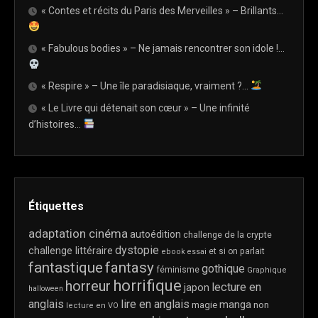
« Contes et récits du Paris des Merveilles » – Brillants…
« Fabulous bodies » – Ne jamais rencontrer son idole !…
« Respire » – Une île paradisiaque, vraiment ?…
« Le Livre qui détenait son cœur » – Une infinité
d’histoires…
Étiquettes
adaptation cinéma
autoédition
challenge de la crypte
dystopie
challenge littéraire
et si on parlait
ebook
essai
fantastique
fantasy
gothique
féminisme
Graphique
horrifique
horreur
lecture en
japon
halloween
anglais
lire en anglais
manga
magie
non
lecture en VO