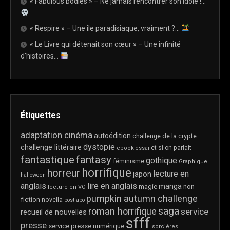
« Fabulous bodies » – Ne jamais rencontrer son idole !…
« Respire » – Une île paradisiaque, vraiment ?…
« Le Livre qui détenait son cœur » – Une infinité
d’histoires…
Étiquettes
adaptation cinéma
autoédition
challenge de la crypte
dystopie
challenge littéraire
et si on parlait
ebook
essai
fantastique
fantasy
gothique
féminisme
Graphique
horrifique
horreur
lecture en
japon
halloween
anglais
lire en anglais
manga
magie
non
lecture en VO
pumpkin autumn challenge
fiction
novella
post-apo
saga
roman horrifique
service
recueil de nouvelles
sfff
presse
service presse numérique
sorcières