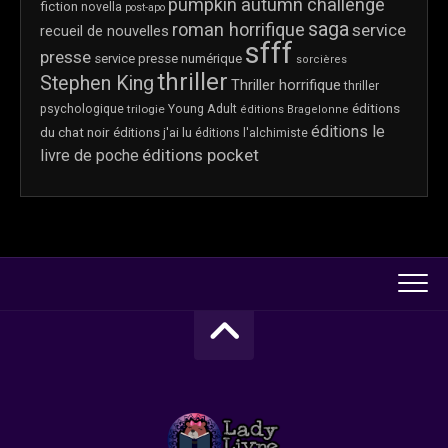
pumpkin autumn challenge
fiction
novella
post-apo
saga
roman horrifique
service
recueil de nouvelles
sfff
presse
service presse numérique
sorcières
thriller
Stephen King
Thriller horrifique
thriller
éditions
psychologique
trilogie
Young Adult
éditions Bragelonne
éditions le
du chat noir
éditions j'ai lu
éditions l'alchimiste
éditions pocket
livre de poche