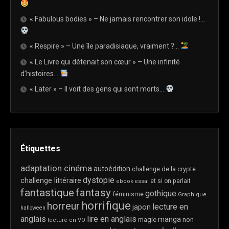
« Fabulous bodies » – Ne jamais rencontrer son idole !…
« Respire » – Une île paradisiaque, vraiment ?…
« Le Livre qui détenait son cœur » – Une infinité
d’histoires…
« Later » – Il voit des gens qui sont morts…
Étiquettes
adaptation cinéma
autoédition
challenge de la crypte
dystopie
challenge littéraire
et si on parlait
ebook
essai
fantastique
fantasy
gothique
féminisme
Graphique
horrifique
horreur
lecture en
japon
halloween
anglais
lire en anglais
manga
magie
non
lecture en VO