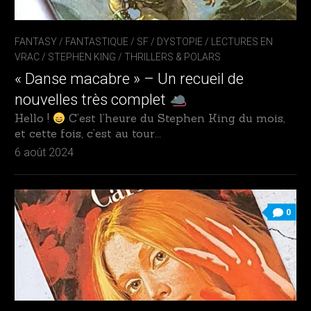
FANTASY / FANTASTIQUE / SF / DYSTOPIE
/
LECTURES EN
VRAC
/
STEPHEN KING
/
THRILLERS & POLARS
« Danse macabre » – Un recueil de
nouvelles très complet
Hello !
C’est l’heure du Stephen King du mois,
et cette fois, c’est au tour...
6 août 2024
0