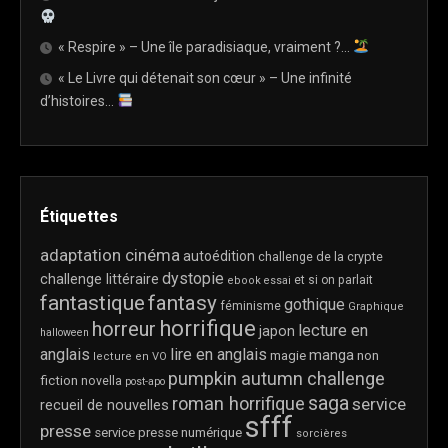
« Respire » – Une île paradisiaque, vraiment ?…
« Le Livre qui détenait son cœur » – Une infinité
d’histoires…
Étiquettes
adaptation cinéma
autoédition
challenge de la crypte
dystopie
challenge littéraire
et si on parlait
ebook
essai
fantastique
fantasy
gothique
féminisme
Graphique
horrifique
horreur
lecture en
japon
halloween
anglais
lire en anglais
manga
magie
non
lecture en VO
pumpkin autumn challenge
fiction
novella
post-apo
saga
roman horrifique
service
recueil de nouvelles
sfff
presse
service presse numérique
sorcières