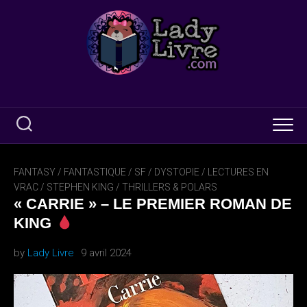
Skip
to
content
FANTASY / FANTASTIQUE / SF / DYSTOPIE
/
LECTURES EN
VRAC
/
STEPHEN KING
/
THRILLERS & POLARS
« CARRIE » – LE PREMIER ROMAN DE
KING
by
Lady Livre
9 avril 2024