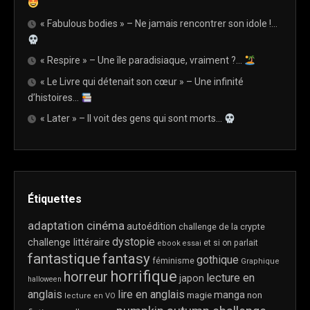
« Fabulous bodies » – Ne jamais rencontrer son idole !…
« Respire » – Une île paradisiaque, vraiment ?…
« Le Livre qui détenait son cœur » – Une infinité
d’histoires…
« Later » – Il voit des gens qui sont morts…
Étiquettes
adaptation cinéma
autoédition
challenge de la crypte
dystopie
challenge littéraire
et si on parlait
ebook
essai
fantastique
fantasy
gothique
féminisme
Graphique
horrifique
horreur
lecture en
japon
halloween
anglais
lire en anglais
manga
magie
non
lecture en VO