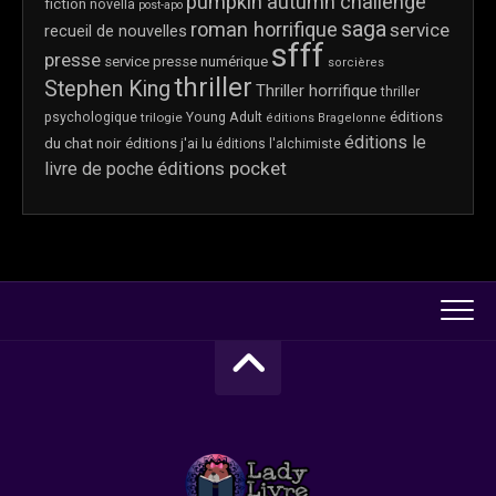
pumpkin autumn challenge
fiction
novella
post-apo
saga
roman horrifique
service
recueil de nouvelles
sfff
presse
service presse numérique
sorcières
thriller
Stephen King
Thriller horrifique
thriller
éditions
psychologique
trilogie
Young Adult
éditions Bragelonne
éditions le
du chat noir
éditions j'ai lu
éditions l'alchimiste
éditions pocket
livre de poche