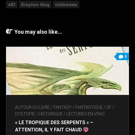
sfff
Stephen King
télékinésie
You may also like...
0
AUTOUR DU LIVRE
/
FANTASY / FANTASTIQUE / SF /
DYSTOPIE
/
HISTORIQUE
/
LECTURES EN VRAC
« LE TROPIQUE DES SERPENTS » –
ATTENTION, IL Y FAIT CHAUD