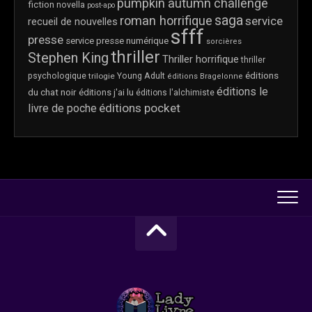
pumpkin autumn challenge
fiction
novella
post-apo
saga
roman horrifique
service
recueil de nouvelles
sfff
presse
service presse numérique
sorcières
thriller
Stephen King
Thriller horrifique
thriller
éditions
psychologique
trilogie
Young Adult
éditions Bragelonne
éditions le
du chat noir
éditions j'ai lu
éditions l'alchimiste
éditions pocket
livre de poche