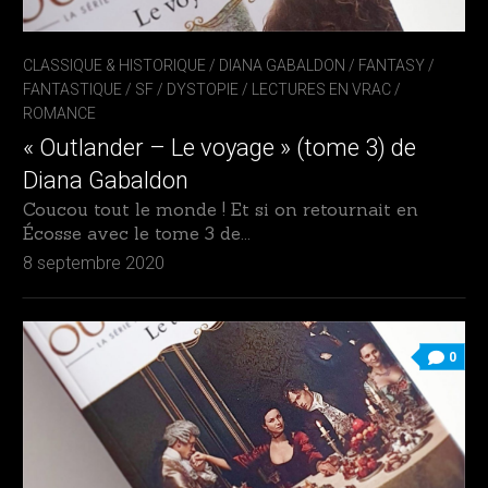
CLASSIQUE & HISTORIQUE
/
DIANA GABALDON
/
FANTASY /
FANTASTIQUE / SF / DYSTOPIE
/
LECTURES EN VRAC
/
ROMANCE
« Outlander – Le voyage » (tome 3) de
Diana Gabaldon
Coucou tout le monde ! Et si on retournait en
Écosse avec le tome 3 de...
8 septembre 2020
0