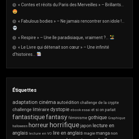
« Contes et récits du Paris des Merveilles » – Brillants…
« Fabulous bodies » – Ne jamais rencontrer son idole !…
« Respire » – Une île paradisiaque, vraiment ?…
« Le Livre qui détenait son cœur » – Une infinité
d’histoires…
Étiquettes
adaptation cinéma
autoédition
challenge de la crypte
dystopie
challenge littéraire
et si on parlait
ebook
essai
fantastique
fantasy
gothique
féminisme
Graphique
horrifique
horreur
lecture en
japon
halloween
anglais
lire en anglais
manga
magie
non
lecture en VO