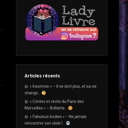
WINTER
/
LIBRAIRIES
CHALLENGE
ADO
QUE
/
J’AIME
PUMPKIN
YOUNG
VISITER
AUTUMN
ADULT »
CHALLENGE
NOUVELLES
ET
VOIX
SI
DU
ON
POLAR
PARLAIT…
2022
AMAZON,
C’EST
SALONS
LE
ET
DIABLE
Articles récents
FESTIVALS
?…
« Insomnie » – Il ne dort plus, et sa vie
change…
ET
« Contes et récits du Paris des
SI
Merveilles » – Brillants…
ON
PARLAIT…
« Fabulous bodies » – Ne jamais
PLUTÔT
rencontrer son idole !…
LISEUSE,