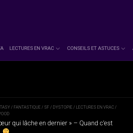
TA
LECTURES EN VRAC
CONSEILS ET ASTUCES
ASIE
PETITS
ET
CONSEILS
INSPIRATION
LECTURES
ASIATIQUE
PETITES
CLASSIQUE
ASTUCES
&
TASY / FANTASTIQUE / SF / DYSTOPIE
/
LECTURES EN VRAC
/
HISTORIQUE
WOOD
CONTEMPORAIN
cœur qui lâche en dernier » – Quand c’est
…
FANTASY