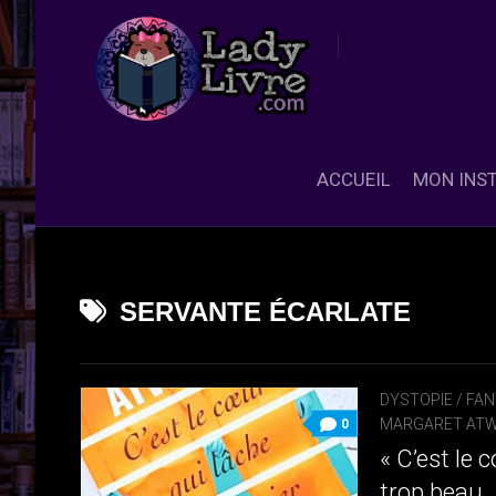
Skip
to
content
ACCUEIL
MON INS
SERVANTE ÉCARLATE
DYSTOPIE
/
FAN
MARGARET AT
0
« C’est le 
trop beau