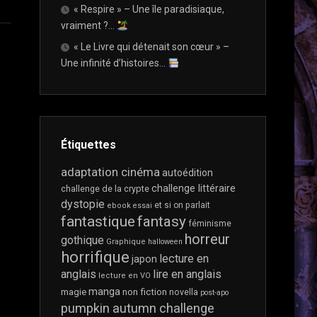
« Respire » – Une île paradisiaque,
OU
LIVRE
vraiment ?…
PAPIER
« Le Livre qui détenait son cœur » –
?
Une infinité d’histoires…
ET
SI
ON
PARLAIT…
CRITIQUE
Étiquettes
VS
DIFFAMATION
adaptation cinéma
autoédition
challenge littéraire
challenge de la crypte
ET
dystopie
et si on parlait
ebook
essai
SI
fantastique
fantasy
ON
féminisme
PARLAIT…
horreur
gothique
Graphique
halloween
CRITIQUES
horrifique
lecture en
japon
NÉGATIVES
anglais
lire en anglais
lecture en VO
?
manga
magie
non fiction
novella
post-apo
ET
pumpkin autumn challenge