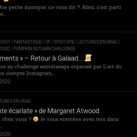
/
ne petite dystopie, ça vous dit ? Allez, c’est parti
FANTASTIQUE
...
/
SF
/
DYSTOPIE
TASY / FANTASTIQUE / SF / DYSTOPIE
/
LECTURES EN VRAC
/
FEEL
WOOD
/
PUMPKIN AUTUMN CHALLENGE
GOOD
aments » – Retour à Galaad…
/
ce au challenge #sorstasaga organisé par L’art du
LECTURES
« DOUDOUS »
son compte Instagram,...
 2022
GOTHIQUE
GRAPHIQUES
TURES EN VRAC
ET
MANGAS
nte écarlate » de Margaret Atwood
a chez vous ?
Je vous emmène avec moi dans
HORRIFIQUE
..
JEUNESSE
 2020