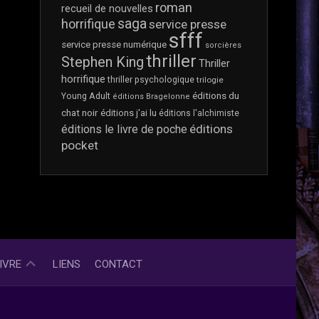
SI
roman
recueil de nouvelles
ON
saga
horrifique
service presse
PARLAIT…
sfff
service presse numérique
PARTENARIAT
sorcières
thriller
ET
Stephen King
Thriller
SERVICE
horrifique
thriller psychologique
trilogie
PRESSE
éditions du
Young Adult
éditions Bragelonne
?
chat noir
éditions j'ai lu
éditions l'alchimiste
éditions
éditions le livre de poche
pocket
ET
IVRE
LIENS
CONTACT
SI
ON
PARLAIT…
LÉGITIMITÉ