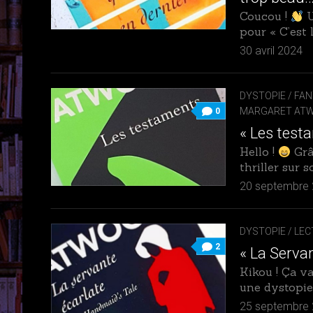
Coucou !
U
pour « C’est le
30 avril 2024
DYSTOPIE
/
FAN
MARGARET AT
0
« Les test
Hello !
Grâ
thriller sur 
20 septembre
DYSTOPIE
/
LEC
2
« La Serva
Kikou ! Ça v
une dystopie.
25 septembre