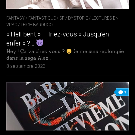
FANTASY / FANTASTIQUE / SF / DYSTOPIE
/
LECTURES EN
VRAC
/
LEIGH BARDUGO
« Hell bent » – Iriez-vous « Jusqu’en
enfer » ?…
Hey ! Ça va chez vous ?
Je me suis replongée
dans la saga Alex...
8 septembre 2023
1