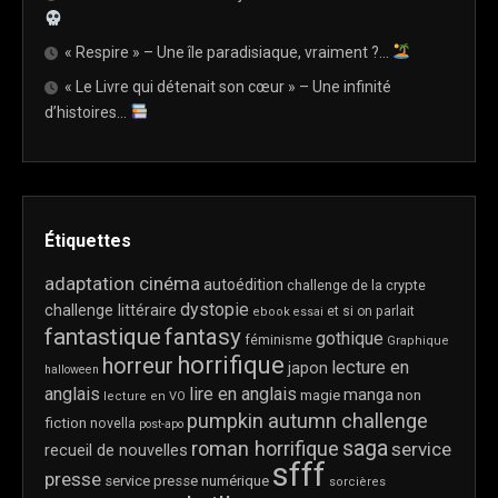
« Respire » – Une île paradisiaque, vraiment ?…
« Le Livre qui détenait son cœur » – Une infinité
d’histoires…
Étiquettes
adaptation cinéma
autoédition
challenge de la crypte
dystopie
challenge littéraire
et si on parlait
ebook
essai
fantastique
fantasy
gothique
féminisme
Graphique
horrifique
horreur
lecture en
japon
halloween
anglais
lire en anglais
manga
magie
non
lecture en VO
pumpkin autumn challenge
fiction
novella
post-apo
saga
roman horrifique
service
recueil de nouvelles
sfff
presse
service presse numérique
sorcières