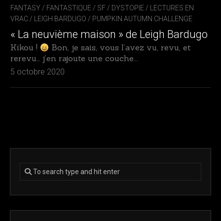
FANTASY / FANTASTIQUE / SF / DYSTOPIE
/
LECTURES EN
VRAC
/
LEIGH BARDUGO
/
PUMPKIN AUTUMN CHALLENGE
« La neuvième maison » de Leigh Bardugo
Kikou !
Bon, je sais, vous l’avez vu, revu, et
rerevu… j’en rajoute une couche...
5 octobre 2020