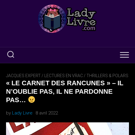
Skip
to
content
JACQUES EXPERT
/
LECTURES EN VRAC
/
THRILLERS & POLARS
« LE CARNET DES RANCUNES » – IL
N’OUBLIE PAS, IL NE PARDONNE
PAS…
by
Lady Livre
8 avril 2022