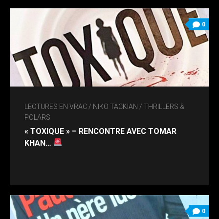
0
LECTURES EN VRAC
/
NIKO TACKIAN
/
THRILLERS &
POLARS
« TOXIQUE » – RENCONTRE AVEC TOMAR
KHAN…
0