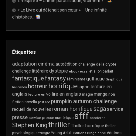
« Respire » – Une île paradisiaque, vraiment ?…
« Le Livre qui détenait son cœur » – Une infinité
d’histoires…
Étiquettes
adaptation cinéma
autoédition
challenge de la crypte
dystopie
challenge littéraire
et si on parlait
ebook
essai
fantastique
fantasy
gothique
féminisme
Graphique
horrifique
horreur
lecture en
japon
halloween
anglais
lire en anglais
manga
magie
non
lecture en VO
pumpkin autumn challenge
fiction
novella
post-apo
saga
roman horrifique
service
recueil de nouvelles
sfff
presse
service presse numérique
sorcières
thriller
Stephen King
Thriller horrifique
thriller
éditions
psychologique
trilogie
Young Adult
éditions Bragelonne