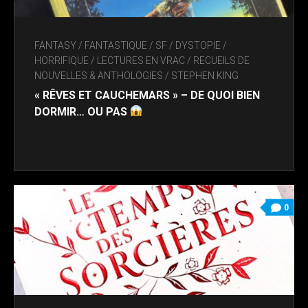
FANTASY / FANTASTIQUE / SF / DYSTOPIE
/
HORRIFIQUE
/
LECTURES EN VRAC
/
RECUEILS DE
NOUVELLES & ANTHOLOGIES
/
STEPHEN KING
« RÊVES ET CAUCHEMARS » – DE QUOI BIEN
DORMIR… OU PAS
0