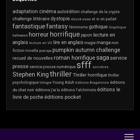
adaptation cinéma
autoédition
challenge de la crypte
dystopie
challenge littéraire
et si on parlait
ebook
essai
fantastique
fantasy
gothique
féminisme
Graphique
horrifique
horreur
lecture en
japon
halloween
anglais
lire en anglais
manga
magie
non
lecture en VO
pumpkin autumn challenge
fiction
novella
post-apo
saga
roman horrifique
service
recueil de nouvelles
sfff
presse
service presse numérique
sorcières
thriller
Stephen King
Thriller horrifique
thriller
éditions
psychologique
trilogie
Young Adult
éditions Bragelonne
éditions le
du chat noir
éditions j'ai lu
éditions l'alchimiste
éditions pocket
livre de poche