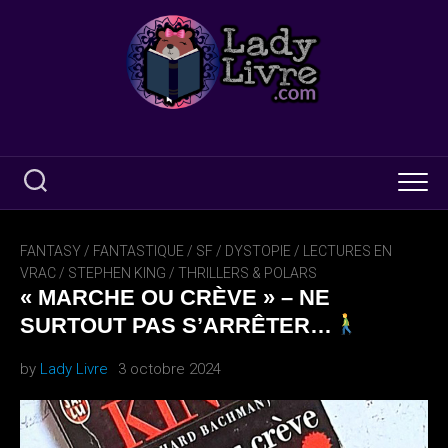
Skip
to
content
FANTASY / FANTASTIQUE / SF / DYSTOPIE
/
LECTURES EN
VRAC
/
STEPHEN KING
/
THRILLERS & POLARS
« MARCHE OU CRÈVE » – NE
SURTOUT PAS S’ARRÊTER…
by
Lady Livre
3 octobre 2024