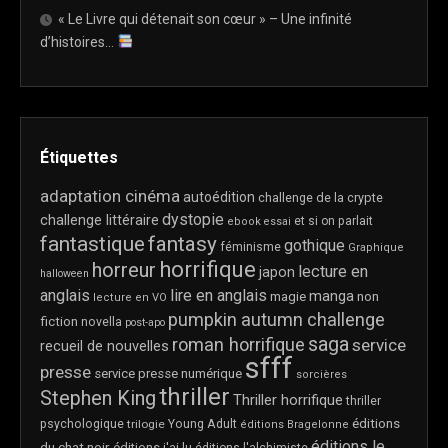
« Le Livre qui détenait son cœur » – Une infinité
d’histoires…
Étiquettes
adaptation cinéma
autoédition
challenge de la crypte
dystopie
challenge littéraire
et si on parlait
ebook
essai
fantastique
fantasy
gothique
féminisme
Graphique
horrifique
horreur
lecture en
japon
halloween
anglais
lire en anglais
manga
magie
non
lecture en VO
pumpkin autumn challenge
fiction
novella
post-apo
saga
roman horrifique
service
recueil de nouvelles
sfff
presse
service presse numérique
sorcières
thriller
Stephen King
Thriller horrifique
thriller
éditions
psychologique
trilogie
Young Adult
éditions Bragelonne
éditions le
du chat noir
éditions j'ai lu
éditions l'alchimiste