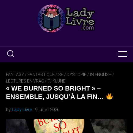
Skip
to
content
FANTASY / FANTASTIQUE / SF / DYSTOPIE
/
IN ENGLISH
/
LECTURES EN VRAC
/
TJ KLUNE
« WE BURNED SO BRIGHT » –
ENSEMBLE, JUSQU’À LA FIN…
by
Lady Livre
9 juillet 2026