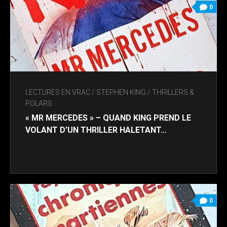
0
LECTURES EN VRAC
/
STEPHEN KING
/
THRILLERS &
POLARS
« MR MERCEDES » – QUAND KING PREND LE
VOLANT D’UN THRILLER HALETANT…
0