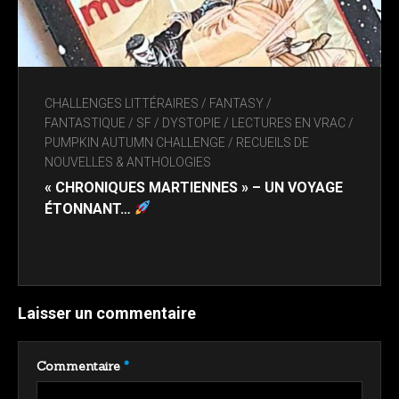
CHALLENGES LITTÉRAIRES
/
FANTASY /
FANTASTIQUE / SF / DYSTOPIE
/
LECTURES EN VRAC
/
PUMPKIN AUTUMN CHALLENGE
/
RECUEILS DE
NOUVELLES & ANTHOLOGIES
« CHRONIQUES MARTIENNES » – UN VOYAGE
ÉTONNANT…
Laisser un commentaire
Commentaire
*