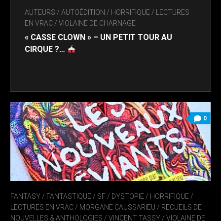
AUTEURS
/
AUTOÉDITION
/
HORRIFIQUE
/
LECTURES
EN VRAC
/
VIOLAINE DE CHARNAGE
« CASSE CLOWN » – UN PETIT TOUR AU
CIRQUE ?…
0
FANTASY / FANTASTIQUE / SF / DYSTOPIE
/
HORRIFIQUE
/
LECTURES EN VRAC
/
MORGANE CAUSSARIEU
/
RECUEILS DE
NOUVELLES & ANTHOLOGIES
/
VINCENT TASSY
/
VIOLAINE DE