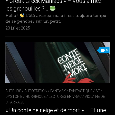
« Croak Creek Maniacs » – Vous aimez
les grenouilles ?…
Hello !
L’été avance, mais il est toujours temps
de se pencher sur un petit...
23 juillet 2025
0
AUTEURS
/
AUTOÉDITION
/
FANTASY / FANTASTIQUE / SF /
DYSTOPIE
/
HORRIFIQUE
/
LECTURES EN VRAC
/
VIOLAINE DE
CHARNAGE
« Un conte de neige et de mort » – Et une