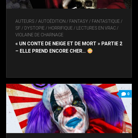
AUTEURS
/
AUTOÉDITION
/
FANTASY / FANTASTIQUE /
SF / DYSTOPIE
/
HORRIFIQUE
/
LECTURES EN VRAC
/
VIOLAINE DE CHARNAGE
« UN CONTE DE NEIGE ET DE MORT » PARTIE 2
– ELLE PREND ENCORE CHER…
0