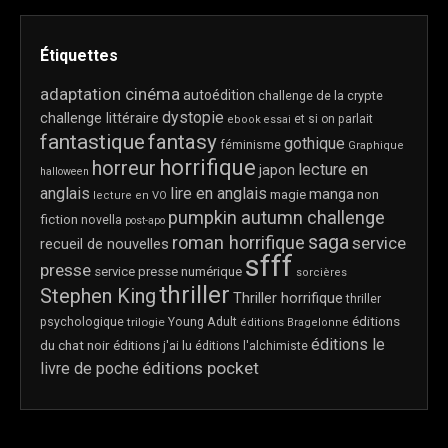
Étiquettes
adaptation cinéma
autoédition
challenge de la crypte
dystopie
challenge littéraire
et si on parlait
ebook
essai
fantastique
fantasy
gothique
féminisme
Graphique
horrifique
horreur
lecture en
japon
halloween
anglais
lire en anglais
manga
magie
non
lecture en VO
pumpkin autumn challenge
fiction
novella
post-apo
saga
roman horrifique
service
recueil de nouvelles
sfff
presse
service presse numérique
sorcières
thriller
Stephen King
Thriller horrifique
thriller
éditions
psychologique
trilogie
Young Adult
éditions Bragelonne
éditions le
du chat noir
éditions j'ai lu
éditions l'alchimiste
éditions pocket
livre de poche