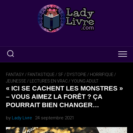
Skip
to
content
FANTASY / FANTASTIQUE / SF / DYSTOPIE
/
HORRIFIQUE
/
JEUNESSE
/
LECTURES EN VRAC
/
YOUNG ADULT
« ICI SE CACHENT LES MONSTRES »
– VOUS AIMEZ LA FORÊT ? ÇA
POURRAIT BIEN CHANGER…
by
Lady Livre
24 septembre 2021