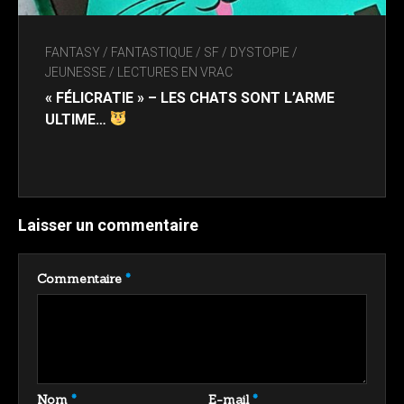
FANTASY / FANTASTIQUE / SF / DYSTOPIE
/
JEUNESSE
/
LECTURES EN VRAC
« FÉLICRATIE » – LES CHATS SONT L’ARME
ULTIME…
Laisser un commentaire
Commentaire
*
Nom
*
E-mail
*