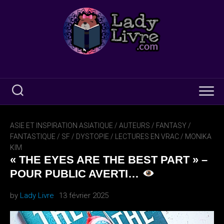
Skip
to
content
ASIE ET INSPIRATION ASIATIQUE
/
AUTEURS
/
FANTASY /
FANTASTIQUE / SF / DYSTOPIE
/
LECTURES EN VRAC
/
MONIKA
KIM
« THE EYES ARE THE BEST PART » –
POUR PUBLIC AVERTI…
by
Lady Livre
13 février 2025