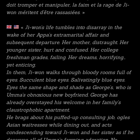
doit tromper et manipuler, la faim et la rage de Ji-
won méritent d’être rassasiées
. »
«
Ji-won’s life tumbles into disarray in the
wake of her Appa’s extramarital affair and
subsequent departure. Her mother, distraught. Her
younger sister, hurt and confused. Her college
freshman grades, failing. Her dreams, horrifying…
yet enticing.
In them, Ji-won walks through bloody rooms full of
eyes. Succulent blue eyes. Salivatingly blue eyes.
Eyes the same shape and shade as George’s, who is
Umma’s obnoxious new boyfriend. George has
already overstayed his welcome in her family’s
claustrophobic apartment.
He brags about his puffed-up consulting job, ogles
Asian waitresses while dining out, and acts
condescending toward Ji-won and her sister as if he
deserves all of Umma’s fawning adoration. No,