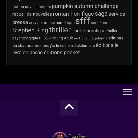
pumpkin autumn challenge
fiction
novella
post-apo
saga
roman horrifique
service
recueil de nouvelles
sfff
presse
service presse numérique
sorcières
thriller
Stephen King
Thriller horrifique
thriller
éditions
psychologique
trilogie
Young Adult
éditions Bragelonne
éditions le
du chat noir
éditions j'ai lu
éditions l'alchimiste
éditions pocket
livre de poche