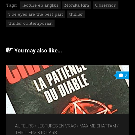
Tags:
lecture en anglais
Monika Kim
Obsession
The eyes are the best part
thriller
thriller contemporain
You may also like...
0
AUTEURS
/
LECTURES EN VRAC
/
MAXIME CHATTAM
/
THRILLERS & POLARS