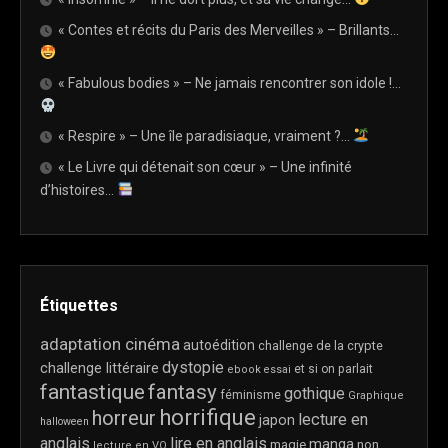
« Contes et récits du Paris des Merveilles » – Brillants…
« Fabulous bodies » – Ne jamais rencontrer son idole !…
« Respire » – Une île paradisiaque, vraiment ?…
« Le Livre qui détenait son cœur » – Une infinité
d’histoires…
Étiquettes
adaptation cinéma
autoédition
challenge de la crypte
dystopie
challenge littéraire
et si on parlait
ebook
essai
fantastique
fantasy
gothique
féminisme
Graphique
horrifique
horreur
lecture en
japon
halloween
anglais
lire en anglais
manga
magie
non
lecture en VO