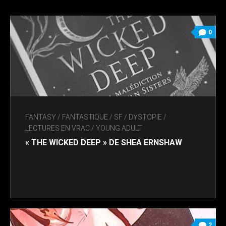
0
FANTASY / FANTASTIQUE / SF / DYSTOPIE
/
LECTURES EN VRAC
/
YOUNG ADULT
« THE WICKED DEEP » DE SHEA ERNSHAW
2