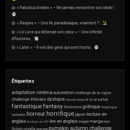
« Fabulous bodies » – Ne jamais rencontrer son idole !…
« Respire » – Une île paradisiaque, vraiment ?…
« Le Livre qui détenait son cœur » – Une infinité
d’histoires…
« Later » – Il voit des gens qui sont morts…
Étiquettes
adaptation cinéma
autoédition
challenge de la crypte
dystopie
challenge littéraire
et si on parlait
ebook
essai
fantastique
fantasy
gothique
féminisme
Graphique
horrifique
horreur
lecture en
japon
halloween
anglais
lire en anglais
manga
magie
non
lecture en VO
pumpkin autumn challenge
fiction
novella
post-apo