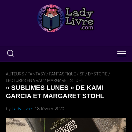
Skip
to
content
AUTEURS
/
FANTASY / FANTASTIQUE / SF / DYSTOPIE
/
LECTURES EN VRAC
/
MARGARET STOHL
« SUBLIMES LUNES » DE KAMI
GARCIA ET MARGARET STOHL
by
Lady Livre
13 février 2020