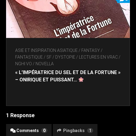
ASIE ET INSPIRATION ASIATIQUE
/
FANTASY /
FANTASTIQUE / SF / DYSTOPIE
/
LECTURES EN VRAC
/
NGHI VO
/
NOVELLA
« L’IMPÉRATRICE DU SEL ET DE LA FORTUNE »
– ONIRIQUE ET PUISSANT…
1 Response
Comments
0
Pingbacks
1