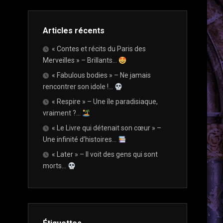
OU
LIVRE
PAPIER
Articles récents
?
« Contes et récits du Paris des
ET
Merveilles » – Brillants…
SI
« Fabulous bodies » – Ne jamais
ON
PARLAIT…
rencontrer son idole !…
CRITIQUE
« Respire » – Une île paradisiaque,
VS
vraiment ?…
DIFFAMATION
« Le Livre qui détenait son cœur » –
ET
Une infinité d’histoires…
SI
« Later » – Il voit des gens qui sont
ON
PARLAIT…
morts…
CRITIQUES
NÉGATIVES
?
ET