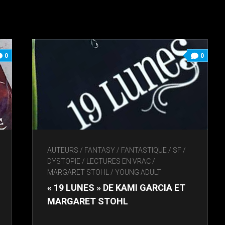
0
0
AUTEURS
/
FANTASY / FANTASTIQUE / SF /
DYSTOPIE
/
LECTURES EN VRAC
/
MARGARET STOHL
/
YOUNG ADULT
« 19 LUNES » DE KAMI GARCIA ET
MARGARET STOHL