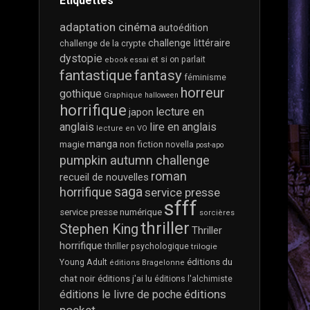
Étiquettes
SI
ON
adaptation cinéma
autoédition
PARLAIT…
challenge littéraire
challenge de la crypte
PARTENARIAT
dystopie
ET
et si on parlait
ebook
essai
SERVICE
fantastique
fantasy
féminisme
PRESSE
horreur
gothique
Graphique
halloween
?
horrifique
lecture en
japon
anglais
lire en anglais
lecture en VO
manga
magie
non fiction
novella
post-apo
pumpkin autumn challenge
roman
recueil de nouvelles
saga
horrifique
service presse
sfff
service presse numérique
sorcières
thriller
Stephen King
Thriller
horrifique
thriller psychologique
trilogie
éditions du
Young Adult
éditions Bragelonne
chat noir
éditions j'ai lu
éditions l'alchimiste
éditions
éditions le livre de poche