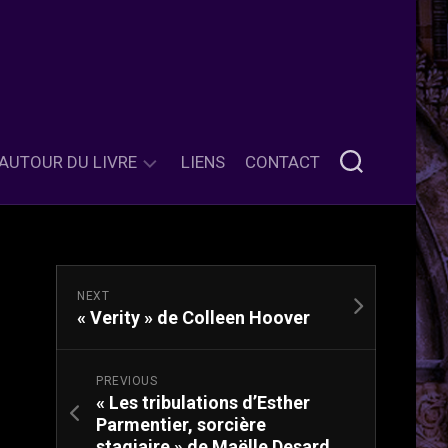
AUTOUR DU LIVRE
LIENS
CONTACT
ET
ET
SI
SI
ON
ON
PARLAIT…
PARLAIT…
NEXT
LÉGITIMITÉ
« Verity » de Colleen Hoover
CHALLENGES
CHALLENGE
D’UNE
LITTÉRAIRES
DE
CLASSIFICATION
LA
DE
PREVIOUS
TAGS
CRYPTE
LA
« Les tribulations d’Esther
LIVRESQUES
LITTÉRATURE
Parmentier, sorcière
COLD
« JEUNESSE
LES
stagiaire » de Maëlle Desard