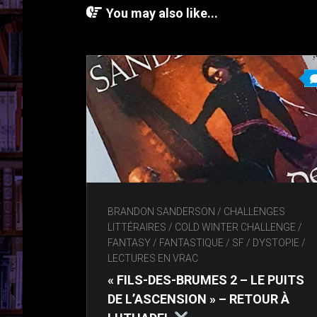
You may also like...
BRANDON SANDERSON
/
CHALLENGES
LITTÉRAIRES
/
COLD WINTER CHALLENGE
/
FANTASY / FANTASTIQUE / SF / DYSTOPIE
/
LECTURES EN VRAC
« FILS-DES-BRUMES 2 – LE PUITS
DE L’ASCENSION » – RETOUR À