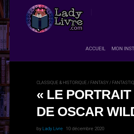
Skip
to
content
ACCUEIL
MON INS
CLASSIQUE & HISTORIQUE
/
FANTASY / FANTASTIQ
« LE PORTRAIT
DE OSCAR WIL
by
Lady Livre
10 décembre 2020