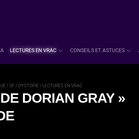
TA
LECTURES EN VRAC
CONSEILS ET ASTUCES
ASIE
PETITS
ET
CONSEILS
INSPIRATION
LECTURES
UE / SF / DYSTOPIE
/
LECTURES EN VRAC
ASIATIQUE
 DE DORIAN GRAY »
PETITES
CLASSIQUE
ASTUCES
&
DE
HISTORIQUE
CONTEMPORAIN
FANTASY