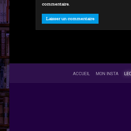
commentaire.
ACCUEIL
MON INSTA
LE