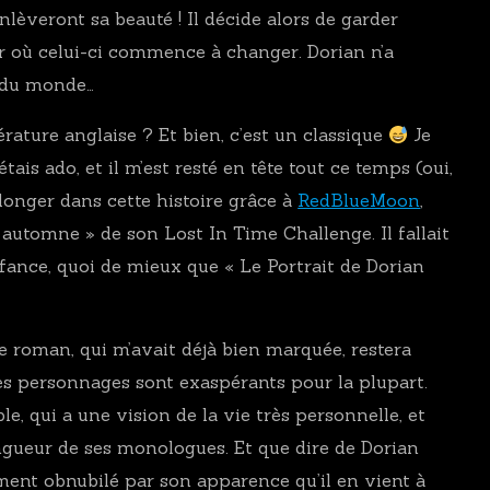
lèveront sa beauté ! Il décide alors de garder
ur où celui-ci commence à changer. Dorian n’a
x du monde…
érature anglaise ? Et bien, c’est un classique
Je
étais ado, et il m’est resté en tête tout ce temps (oui,
plonger dans cette histoire grâce à
RedBlueMoon
,
 automne » de son Lost In Time Challenge. Il fallait
fance, quoi de mieux que « Le Portrait de Dorian
ce roman, qui m’avait déjà bien marquée, restera
 personnages sont exaspérants pour la plupart.
, qui a une vision de la vie très personnelle, et
ongueur de ses monologues. Et que dire de Dorian
ment obnubilé par son apparence qu’il en vient à