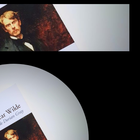
/
FANTASTIQUE
/
SF
/
DYSTOPIE
FEEL
GOOD
/
LECTURES
« DOUDOUS »
GOTHIQUE
GRAPHIQUES
ET
MANGAS
HORRIFIQUE
JEUNESSE