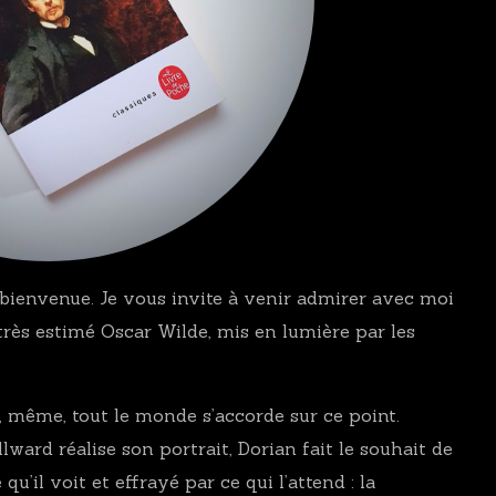
NON
FICTION
/
ESSAIS
/
TÉMOIGNAGES
&
BIOS
NOVELLA
THRILLERS
&
 bienvenue. Je vous invite à venir admirer avec moi
POLARS
 très estimé Oscar Wilde, mis en lumière par les
YOUNG
ADULT
, même, tout le monde s’accorde sur ce point.
lward réalise son portrait, Dorian fait le souhait de
 qu’il voit et effrayé par ce qui l’attend : la